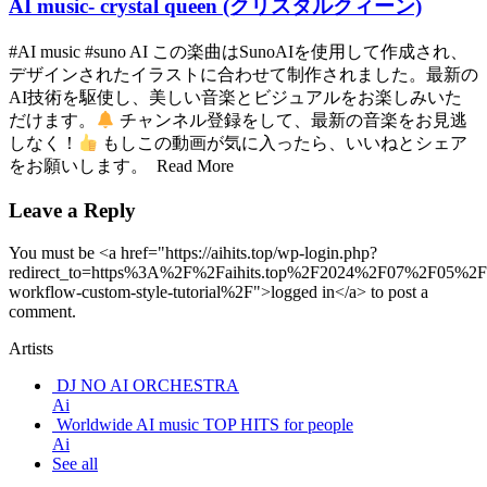
AI music- crystal queen (クリスタルクィーン)
#AI music #suno AI この楽曲はSunoAIを使用して作成され、
デザインされたイラストに合わせて制作されました。最新の
AI技術を駆使し、美しい音楽とビジュアルをお楽しみいた
だけます。
チャンネル登録をして、最新の音楽をお見逃
しなく！
もしこの動画が気に入ったら、いいねとシェア
をお願いします。 Read More
Leave a Reply
You must be <a href="https://aihits.top/wp-login.php?
redirect_to=https%3A%2F%2Faihits.top%2F2024%2F07%2F05%2Fc
workflow-custom-style-tutorial%2F">logged in</a> to post a
comment.
Artists
DJ NO AI ORCHESTRA
Ai
Worldwide AI music TOP HITS for people
Ai
See all