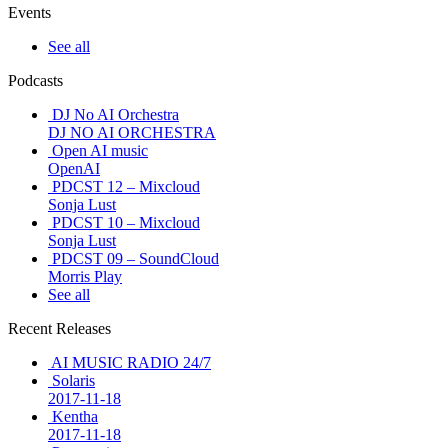
Events
See all
Podcasts
DJ No AI Orchestra
DJ NO AI ORCHESTRA
Open AI music
OpenAI
PDCST 12 – Mixcloud
Sonja Lust
PDCST 10 – Mixcloud
Sonja Lust
PDCST 09 – SoundCloud
Morris Play
See all
Recent Releases
AI MUSIC RADIO 24/7
Solaris
2017-11-18
Kentha
2017-11-18